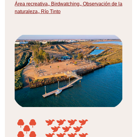
Área recreativa
,
Birdwatching
,
Observación de la
naturaleza
,
Río Tinto