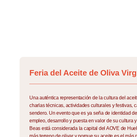
Skip
to
content
Feria del Aceite de Oliva Vir
Una auténtica representación de la cultura del acei
charlas técnicas, actividades culturales y festivas, c
sendero. Un evento que es ya seña de identidad de
empleo, desarrollo y puesta en valor de su cultura y
Beas está considerada la capital del AOVE de Huel
más terreno de olivar y porque su aceite es el más p