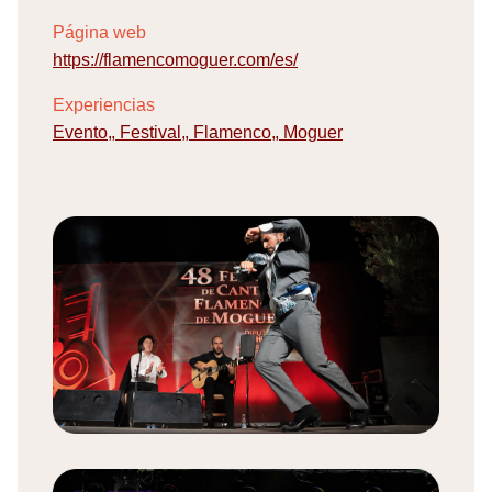
Página web
https://flamencomoguer.com/es/
Experiencias
Evento
,
Festival
,
Flamenco
,
Moguer