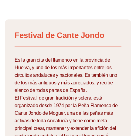
Skip
to
Festival de Cante Jondo
content
Es la gran cita del flamenco en la provincia de
Huelva, y uno de los más importantes entre los
circuitos andaluces y nacionales. Es también uno
de los más antiguos y más apreciados, y recibe
elenco de todas partes de España.
El Festival, de gran tradición y solera, está
organizado desde 1974 por la Peña Flamenca de
Cante Jondo de Moguer, una de las peñas más
activas de toda Andalucía y tiene como meta
principal crear, mantener y extender la afición del
cante jondo andaluz, al baile y al toque con él