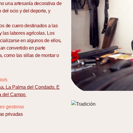
 una artesanía decorativa de
 del ocio y del deporte, y
tos de cuero destinados a las
 las labores agrícolas. Los
ializarse en algunos de ellos,
an convertido en parte
, como las sillas de montar o
io/s
asa
La Palma del Condado
E
a del Campo
es gestoras
s privadas