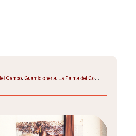
del Campo
,
Guarnicionería
,
La Palma del Condado
,
Villarrasa