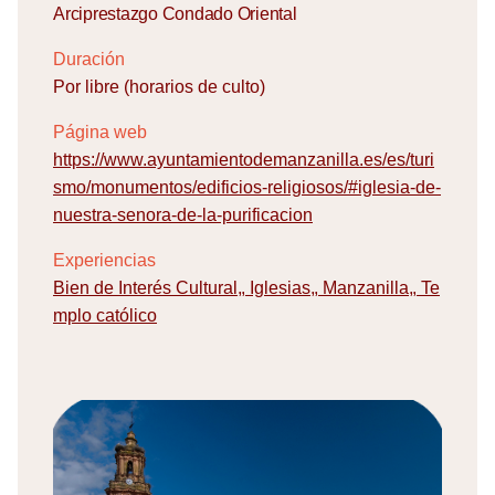
Arciprestazgo Condado Oriental
Duración
Por libre (horarios de culto)
Página web
https://www.ayuntamientodemanzanilla.es/es/turi
smo/monumentos/edificios-religiosos/#iglesia-de-
nuestra-senora-de-la-purificacion
Experiencias
Bien de Interés Cultural
,
Iglesias
,
Manzanilla
,
Te
mplo católico