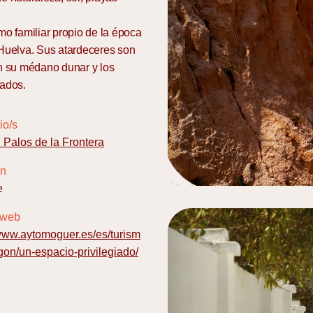
mo familiar propio de la época
 Huelva. Sus atardeceres son
on su médano dunar y los
cados.
io/s
r
Palos de la Frontera
ón
e
 web
/www.aytomoguer.es/es/turism
on/un-espacio-privilegiado/