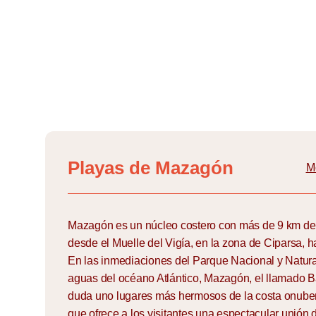
Skip
to
content
Playas de Mazagón
M
Mazagón es un núcleo costero con más de 9 km de 
desde el Muelle del Vigía, en la zona de Ciparsa,
En las inmediaciones del Parque Nacional y Natur
aguas del océano Atlántico, Mazagón, el llamado Bal
duda uno lugares más hermosos de la costa onuben
que ofrece a los visitantes una espectacular unión d