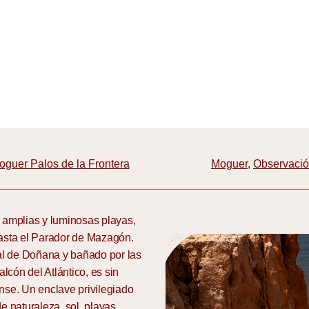
oguer
Palos de la Frontera
Moguer
,
Observació
amplias y luminosas playas,
 hasta el Parador de Mazagón.
al de Doñana y bañado por las
cón del Atlántico, es sin
se. Un enclave privilegiado
e naturaleza, sol, playas