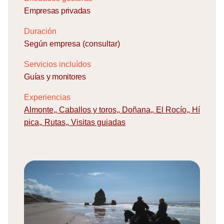
Empresas privadas
Duración
Según empresa (consultar)
Servicios incluídos
Guías y monitores
Experiencias
Almonte
,
Caballos y toros
,
Doñana
,
El Rocío
,
Hí
pica
,
Rutas
,
Visitas guiadas