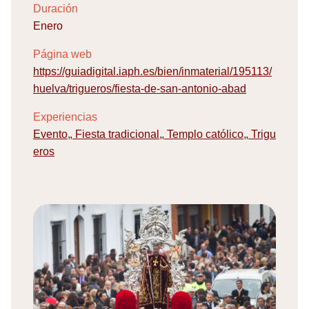
Duración
Enero
Página web
https://guiadigital.iaph.es/bien/inmaterial/195113/
huelva/trigueros/fiesta-de-san-antonio-abad
Experiencias
Evento
,
Fiesta tradicional
,
Templo católico
,
Trigu
eros