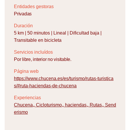
Entidades gestoras
Privadas
Duración
5 km | 50 minutos | Lineal | Dificultad baja |
Transitable en bicicleta
Servicios incluídos
Por libre, interior no visitable.
Página web
https://www.chucena.es/es/turismo/rutas-turistica
s/#ruta-haciendas-de-chucena
Experiencias
Chucena
,
Cicloturismo
,
haciendas
,
Rutas
,
Send
erismo