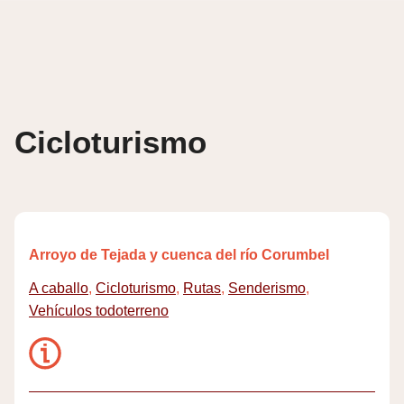
Skip
to
content
Cicloturismo
Arroyo de Tejada y cuenca del río Corumbel
A caballo
,
Cicloturismo
,
Rutas
,
Senderismo
,
Vehículos todoterreno