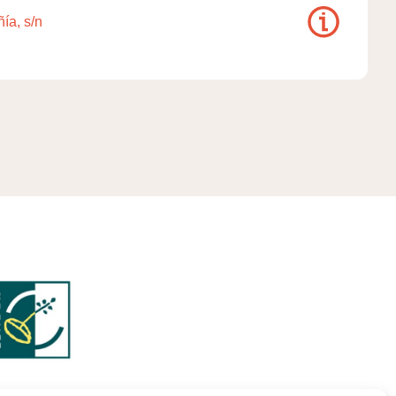
ía, s/n