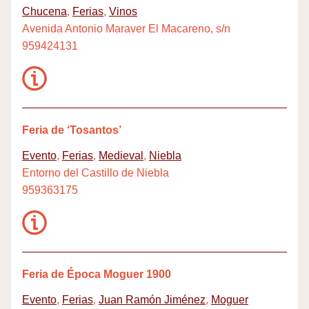
Chucena
,
Ferias
,
Vinos
Avenida Antonio Maraver El Macareno, s/n
959424131
Feria de ‘Tosantos’
Evento
,
Ferias
,
Medieval
,
Niebla
Entorno del Castillo de Niebla
959363175
Feria de Época Moguer 1900
Evento
,
Ferias
,
Juan Ramón Jiménez
,
Moguer