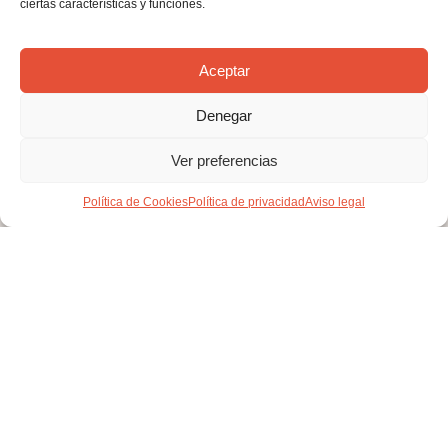
ciertas características y funciones.
El Rocío
,
Producto
,
Romería
,
trajes de flamenca
Aceptar
Denegar
Ver preferencias
Política de Cookies
Política de privacidad
Aviso legal